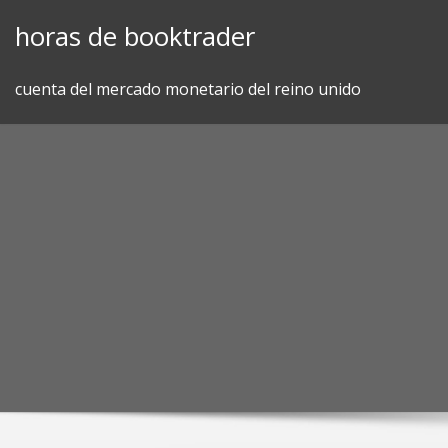
Skip
horas de booktrader
to
content
cuenta del mercado monetario del reino unido