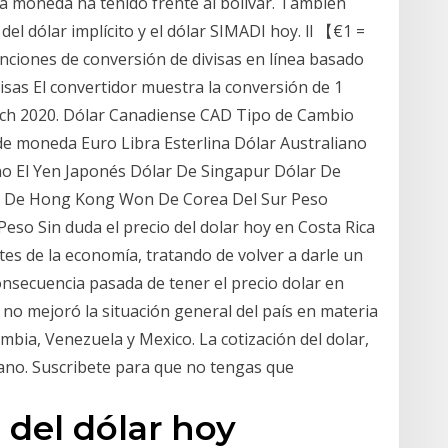
la moneda ha tenido frente al bolívar. También
el dólar implícito y el dólar SIMADI hoy. ll 【€1 =
ciones de conversión de divisas en línea basado
visas El convertidor muestra la conversión de 1
arch 2020. Dólar Canadiense CAD Tipo de Cambio
e moneda Euro Libra Esterlina Dólar Australiano
o El Yen Japonés Dólar De Singapur Dólar De
ar De Hong Kong Won De Corea Del Sur Peso
so Sin duda el precio del dolar hoy en Costa Rica
es de la economía, tratando de volver a darle un
consecuencia pasada de tener el precio dolar en
 no mejoró la situación general del país en materia
mbia, Venezuela y Mexico. La cotización del dolar,
ano. Suscribete para que no tengas que
 del dólar hoy