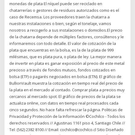
monedas de plata El níquel puede ser reciclado en
chatarrerías o gestores de residuos autorizados como es el
caso de Recemsa. Los proveedores traen la chatarra a
nuestras instalaciones o bien, según el tonelaje, vamos
nosotros a recogerlo a sus instalaciones o domicilios.El precio
de la chatarra depende de múltiples factores, consúltenos y le
informaremos con todo detalle. El valor de cotización de la
plata que encuentras en la bolsa, es la de la plata de 999
milésimas, que es plata pura, o plata de ley. La mejor manera
de invertir en plata es ganar exposición al precio de este metal
precioso a través de fondos mutuos, fondos cotizados en
bolsa (ETF) o pagarés negociados en bolsa (ETN). El gráfico de
BullionVault muestra la cotización en tiempo real del precio de
la plata en el mercado al contado. Comprar plata a precios muy
cercanos al mercado spot. El gráfico de precios de la plata se
actualiza online, con datos en tiempo real procesados cada
cinco segundos. No hace falta refrescar la página. Politicas de
Privacidad y Protección de la Información ©Cochilco - Todos los
derechos reservados // Agustinas 1161 piso 4, Santiago Chile //
Tel: (562) 2382 8100 // Email: cochilco@cochilco.cl Sitio Diseñado